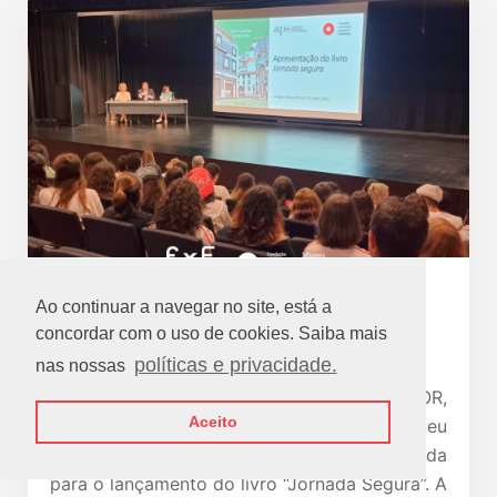
28 abril 2023
Ao continuar a navegar no site, está a
Lançamento do Livro “Jornada Segura”
concordar com o uso de cookies. Saiba mais
no colégio EFANOR
políticas e privacidade.
nas nossas
No dia 27 de abril, o Colégio EFANOR,
Aceito
parceiro do No Poupar Está o Ganho, recebeu
a Fundação Dr. António Cupertino de Miranda
para o lançamento do livro “Jornada Segura”. A