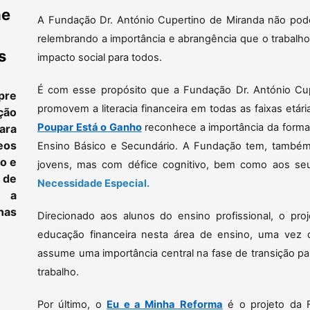
ne
A Fundação Dr. António Cupertino de Miranda não poderi
relembrando a importância e abrangência que o trabalh
s
impacto social para todos.
É com esse propósito que a Fundação Dr. António Cup
pre
promovem a literacia financeira em todas as faixas et
ção
Poupar Está o Ganho
reconhece a importância da formaç
ara
eos
Ensino Básico e Secundário. A Fundação tem, também,
to e
jovens, mas com défice cognitivo, bem como aos seu
 de
Necessidade Especial.
e a
as
Direcionado aos alunos do ensino profissional, o pro
educação financeira nesta área de ensino, uma vez 
assume uma importância central na fase de transição pa
trabalho.
Por último, o
Eu e a Minha Reforma
é o projeto da 