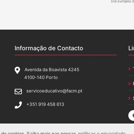
Dia Europeu 
Informação de Contacto
L
Avenida da Boavista 4245
4100-140 Porto
servicoeducativo@facm.pt
+351 919 458 613
so de cookies. Saiba mais nas nossas
políticas e privacidade.