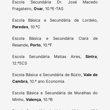
Escola Secundária Dr. José Macedo
Fragateiro,
Ovar
, 10.ºE-TAS
Escola Básica e Secundária de Lordelo,
Paredes
, 10.ºC
Escola Básica e Secundária Clara de
Resende,
Porto
, 10.ºF
Escola Secundária Matias Aires,
Sintra
,
12.º5CS
Escola Básica e Secundária de Búzio,
Vale de
Cambra
, 10.º ano Economia
Escola Básica e Secundária de Muralhas do
Minho,
Valença
, 10.ºB