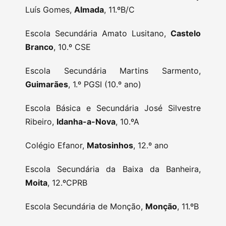
Luís Gomes,
Almada
, 11.ºB/C
Escola Secundária Amato Lusitano,
Castelo
Branco
, 10.º CSE
Escola Secundária Martins Sarmento,
Guimarães
, 1.º PGSI (10.º ano)
Escola Básica e Secundária José Silvestre
Ribeiro,
Idanha-a-Nova
, 10.ºA
Colégio Efanor,
Matosinhos
, 12.º ano
Escola Secundária da Baixa da Banheira,
Moita
, 12.ºCPRB
Escola Secundária de Monção,
Monção
, 11.ºB