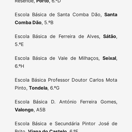
Resende,
Porto
, 6.ºD
Escola Básica de Santa Comba Dão,
Santa
Comba Dão
, 5.ºB
Escola Básica de Ferreira de Alves,
Sátão
,
5.ºE
Escola Básica de Vale de Milhaços,
Seixal
,
6.ºH
Escola Básica Professor Doutor Carlos Mota
Pinto,
Tondela
, 6.ºG
Escola Básica D. António Ferreira Gomes,
Valongo
, A5B
Escola Básica e Secundária Pintor José de
Brito,
Viana do Castelo
, 6.ºE