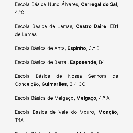
Escola Básica Nuno Álvares,
Carregal do Sal
,
4.ºC
Escola Básica de Lamas,
Castro Daire
, EB1
de Lamas
Escola Básica de Anta,
Espinho
, 3.º B
Escola Básica de Barral,
Esposende
, B4
Escola Básica de Nossa Senhora da
Conceição,
Guimarães
, 3 4 CO
Escola Básica de Melgaço,
Melgaço
, 4.º A
Escola Básica de Vale do Mouro,
Monção
,
T4A