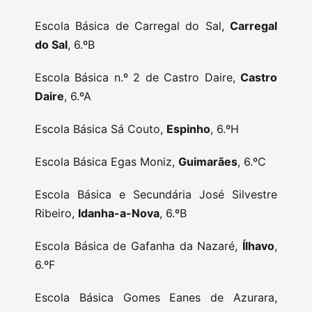
Escola Básica de Carregal do Sal,
Carregal
do Sal
, 6.ºB
Escola Básica n.º 2 de Castro Daire,
Castro
Daire
, 6.ºA
Escola Básica Sá Couto,
Espinho
, 6.ºH
Escola Básica Egas Moniz,
Guimarães
, 6.ºC
Escola Básica e Secundária José Silvestre
Ribeiro,
Idanha-a-Nova
, 6.ºB
Escola Básica de Gafanha da Nazaré,
Ílhavo
,
6.ºF
Escola Básica Gomes Eanes de Azurara,