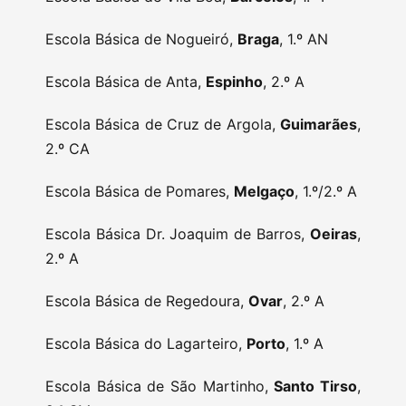
Escola Básica de Nogueiró,
Braga
, 1.º AN
Escola Básica de Anta,
Espinho
, 2.º A
Escola Básica de Cruz de Argola,
Guimarães
,
2.º CA
Escola Básica de Pomares,
Melgaço
, 1.º/2.º A
Escola Básica Dr. Joaquim de Barros,
Oeiras
,
2.º A
Escola Básica de Regedoura,
Ovar
, 2.º A
Escola Básica do Lagarteiro,
Porto
, 1.º A
Escola Básica de São Martinho,
Santo Tirso
,