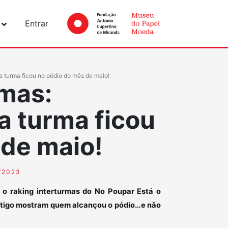
Entrar
a turma ficou no pódio do mês de maio!
rmas:
a turma ficou
 de maio!
/2023
s o raking interturmas do No Poupar Está o
rtigo mostram quem alcançou o pódio…e não