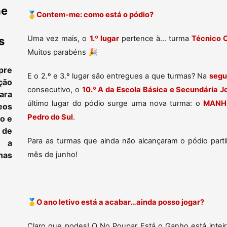
ne
🥇
Contem-me: como está o pódio?
Uma vez mais, o
1.º lugar
pertence à... turma
Técnico 
s
Muitos parabéns 🎉
pre
E o 2.º e 3.º lugar são entregues a que turmas? Na
segu
ção
consecutivo, o
10.º A da Escola Básica e Secundária J
ara
último lugar do pódio surge uma nova turma: o
MANH 
eos
Pedro do Sul
.
to e
 de
Para as turmas que ainda não alcançaram o pódio part
e a
as
mês de junho!
🥇
O ano letivo está a acabar…ainda posso jogar?
Claro que podes! O No Poupar Está o Ganho está inteir