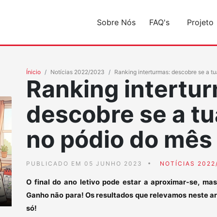
Sobre Nós
FAQ's
Projeto
Ínicio
Notícias 2022/2023
Ranking interturmas: descobre se a tu
Ranking intertu
descobre se a tu
no pódio do mês
PUBLICADO EM 05 JUNHO 2023
NOTÍCIAS 2022
O final do ano letivo pode estar a aproximar-se, ma
Ganho não para! Os resultados que relevamos neste a
só!