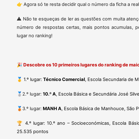
👉 Agora só te resta decidir qual o número da ficha a rea
⚠️ Não te esqueças de ler as questões com muita atençã
número de respostas certas, mais pontos acumulas, p
lugar no ranking!
🎉
Descobre os 10 primeiros lugares do ranking de mai
🥇
1.º lugar:
Técnico Comercial
, Escola Secundaria de 
🥈2.º lugar:
10.º A
, Escola Básica e Secundária José Silv
🥉3.º lugar:
MANH A
, Escola Básica de Manhouce, São P
🏆
4.º lugar: 10.º ano – Socioeconómicas, Escola Bás
25.535 pontos