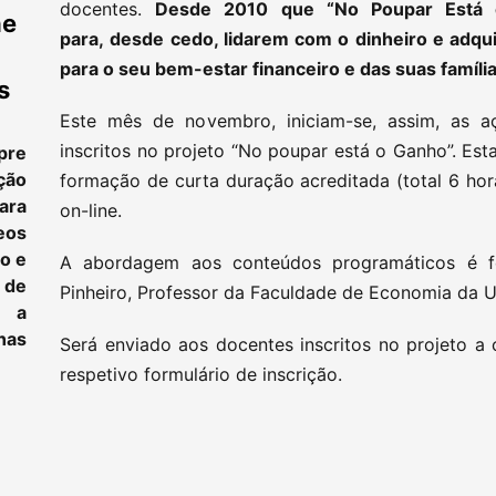
docentes.
Desde 2010 que “No Poupar Está o
ne
para, desde cedo, lidarem com o dinheiro e adq
para o seu bem-estar financeiro e das suas família
s
Este mês de novembro, iniciam-se, assim, as 
inscritos no projeto “No poupar está o Ganho”. Es
pre
ção
formação de curta duração acreditada (total 6 ho
ara
on-line.
eos
to e
A abordagem aos conteúdos programáticos é f
 de
Pinheiro, Professor da Faculdade de Economia da U
e a
as
Será enviado aos docentes inscritos no projeto a
respetivo formulário de inscrição.