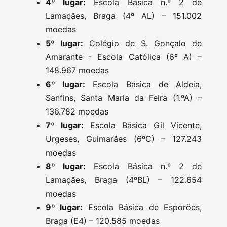
4º lugar:
Escola Básica n.º 2 de
Lamaçães, Braga (4º AL) – 151.002
moedas
5º lugar:
Colégio de S. Gonçalo de
Amarante - Escola Católica (6º A) –
148.967 moedas
6º lugar:
Escola Básica de Aldeia,
Sanfins, Santa Maria da Feira (1.ºA) –
136.782 moedas
7º lugar:
Escola Básica Gil Vicente,
Urgeses, Guimarães (6ºC) – 127.243
moedas
8º lugar:
Escola Básica n.º 2 de
Lamaçães, Braga (4ºBL) – 122.654
moedas
9º lugar:
Escola Básica de Esporões,
Braga (E4) – 120.585 moedas