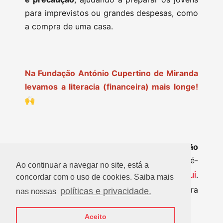
para imprevistos ou grandes despesas, como
a compra de uma casa.
Na Fundação António Cupertino de Miranda
levamos a literacia (financeira) mais longe!
🙌
Professor, junte-se a nós na próxima edição
do No Poupar Está o Ganho!
As pré-
Ao continuar a navegar no site, está a
aqui
inscrições continuam disponíveis
.
concordar com o uso de cookies. Saiba mais
redes sociais
Acompanhe as nossas
para
políticas e privacidade.
nas nossas
não perder nenhuma novidade do projeto!
Aceito