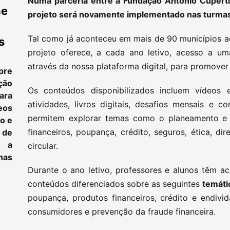
Numa parceria entre a Fundação António Cuperti
ne
projeto será novamente implementado nas turmas
Tal como já aconteceu em mais de 90 municípios a
s
projeto oferece, a cada ano letivo, acesso a u
através da nossa plataforma digital, para promover a
pre
ção
Os conteúdos disponibilizados incluem vídeos ed
ara
atividades, livros digitais, desafios mensais e c
eos
permitem explorar temas como o planeamento e g
to e
financeiros, poupança, crédito, seguros, ética, d
 de
e a
circular.
as
Durante o ano letivo, professores e alunos têm a
conteúdos diferenciados sobre as seguintes
temáti
poupança, produtos financeiros, crédito e endivi
consumidores e prevenção da fraude financeira.