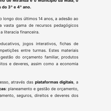
no de Miranda e o Município da Maia, o
 do 3º e 4º ano.
o longo dos últimos 14 anos, a adesão ao
ma vasta gama de recursos pedagógicos
 literacia financeira.
ucativos, jogos interativos, fichas de
ompetições entre turmas. Estes materiais
estão do orçamento familiar, produtos
ireitos e deveres, assim como a economia
cesso, através das
plataformas digitais
, a
cas
: planeamento e gestão de orçamento,
damento, seguros, direitos e deveres dos