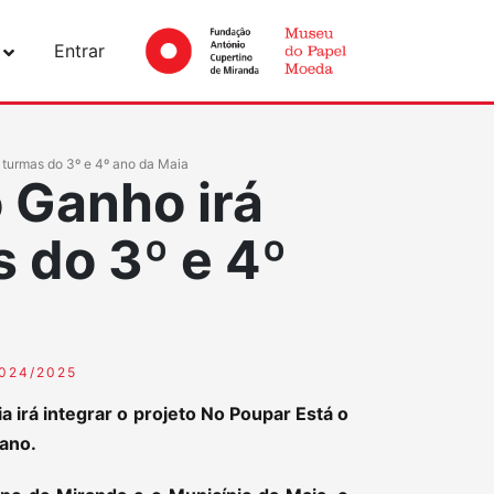
Entrar
 turmas do 3º e 4º ano da Maia
 Ganho irá
 do 3º e 4º
024/2025
a irá integrar o projeto No Poupar Está o
 ano.