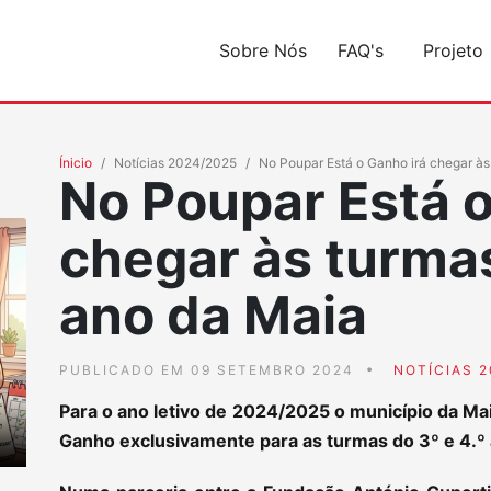
Sobre Nós
FAQ's
Projeto
Ínicio
Notícias 2024/2025
No Poupar Está o Ganho irá chegar às
No Poupar Está o
chegar às turmas
ano da Maia
PUBLICADO EM 09 SETEMBRO 2024
NOTÍCIAS 2
Para o ano letivo de 2024/2025 o município da Mai
Ganho exclusivamente para as turmas do 3º e 4.º