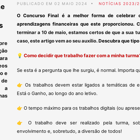
PUBLICADO EM 02 MAIO 2024
NOTÍCIAS 2023/
ne
O Concurso Final é a melhor forma de celebrar 
aprendizagens financeiras que este proporcionou. 
s
terminar a 10 de maio, estamos certos de que a sua tu
caso, este artigo vem ao seu auxílio
. Descubra que tip
pre
ção
💡
Como decidir que trabalho fazer com a minha turma
ara
eos
Se esta é a pergunta que lhe surgiu, é normal. Importa 
to e
 de
👉
Os trabalhos devem estar ligados a temáticas de 
e a
Está o Ganho, ao longo do ano letivo.
as
👉
O tempo máximo para os trabalhos digitais (ou aprese
👉
O trabalho deve ser realizado pela turma, so
envolvimento e, sobretudo, a diversão de todos!