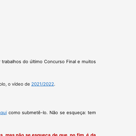
r trabalhos do último Concurso Final e muitos
plo, o vídeo de
2021/2022
.
aqui
como submetê-lo. Não se esqueça: tem
, mas não se esqueça de que, no fim, é da