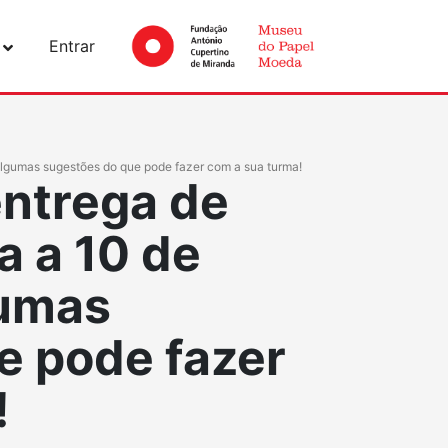
Entrar
 algumas sugestões do que pode fazer com a sua turma!
entrega de
a a 10 de
gumas
e pode fazer
!