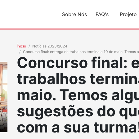
Sobre Nós
FAQ's
Projeto
Ínicio
Notícias 2023/2024
Concurso final: entrega de trabalhos termina a 10 de maio. Temos
Concurso final: 
trabalhos termin
maio. Temos al
sugestões do qu
com a sua turma