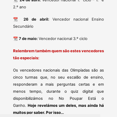
📆
24 de abril:
Vencedor nacional 1.º ciclo – 1.º e
2.º ano
📆
26 de abril:
Vencedor nacional Ensino
Secundário
📆
7 de maio:
Vencedor nacional 3.º ciclo
Relembrem também quem são estes vencedores
tão especiais:
Os vencedores nacionais das Olimpíadas são as
cinco turmas que, no seu escalão de ensino,
responderam a mais perguntas certas e em
menos tempo, durante o quiz digital que
disponibilizámos no No Poupar Está o
Ganho.
Hoje revelámos um deles, mas ainda há
muitos por saber. Por isso…