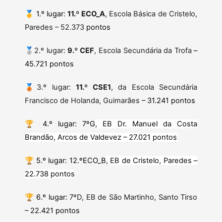
🥇
1.º lugar:
11.º ECO_A
, Escola Básica de Cristelo,
Paredes – 52.373
pontos
🥈2.º lugar:
9.º CEF
, Escola Secundária da Trofa
–
45.721 pontos
🥉3.º lugar:
11.º CSE1
, da Escola Secundária
Francisco de Holanda, Guimarães
– 31.241 pontos
🏆
4.º lugar: 7ºG
, EB Dr. Manuel da Costa
Brandão, Arcos de Valdevez – 27.021 pontos
🏆
5.º lugar: 12.ºECO_B
, EB de Cristelo, Paredes –
22.738 pontos
🏆
6.º lugar:
7ºD, EB de São Martinho, Santo Tirso
– 22.421 pontos