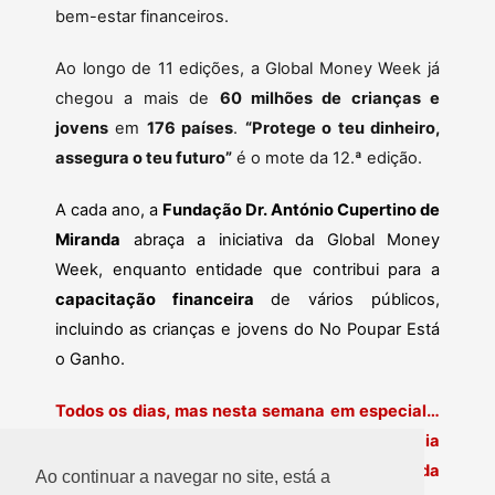
bem-estar financeiros.
Ao longo de 11 edições, a Global Money Week já
chegou a mais de
60 milhões de crianças e
jovens
em
176 países
.
“Protege o teu dinheiro,
assegura o teu futuro”
é o mote da 12.ª edição.
A cada ano, a
Fundação Dr. António Cupertino de
Miranda
abraça a iniciativa da Global Money
Week, enquanto entidade que contribui para a
capacitação financeira
de vários públicos,
incluindo as crianças e jovens do No Poupar Está
o Ganho.
Todos os dias, mas nesta semana em especial…
queremos levar mais longe a literacia
financeira! Ficamos à espera dos trabalhos da
Ao continuar a navegar no site, está a