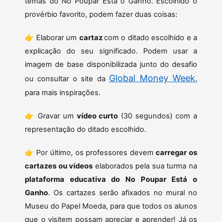
temas do No Poupar Está o Ganho. Escolhido o
provérbio favorito, podem fazer duas coisas:
👉 Elaborar um
cartaz
com o ditado escolhido e a
explicação do seu significado. Podem usar a
imagem de base disponibilizada junto do desafio
Global Money Week
ou consultar o site da
,
para mais inspirações.
👉 Gravar um
vídeo curto
(30 segundos) com a
representação do ditado escolhido.
👉 Por último, os professores devem
carregar os
cartazes ou vídeos
elaborados pela sua turma na
plataforma educativa do No Poupar Está o
Ganho
. Os cartazes serão afixados no mural no
Museu do Papel Moeda, para que todos os alunos
que o visitem possam apreciar e aprender! Já os