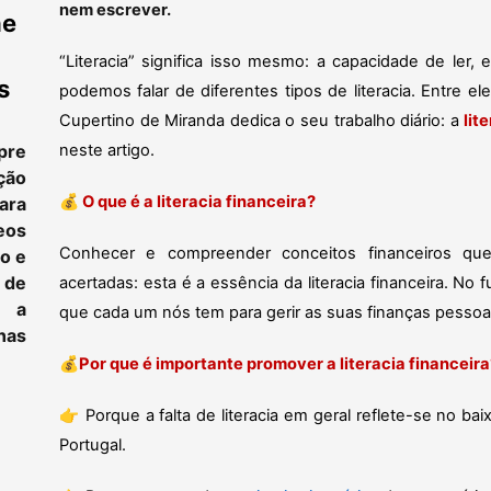
nem escrever.
ne
“Literacia” significa isso mesmo: a capacidade de ler, 
s
podemos falar de diferentes tipos de literacia. Entre e
Cupertino de Miranda dedica o seu trabalho diário: a
lit
pre
neste artigo.
ção
💰
O que é a literacia financeira?
ara
eos
Conhecer e compreender conceitos financeiros qu
to e
 de
acertadas: esta é a essência da literacia financeira. 
e a
que cada um nós tem para gerir as suas finanças pessoais
as
💰
Por que é importante promover a literacia financeira
👉
Porque a falta de literacia em geral reflete-se no bai
Portugal.