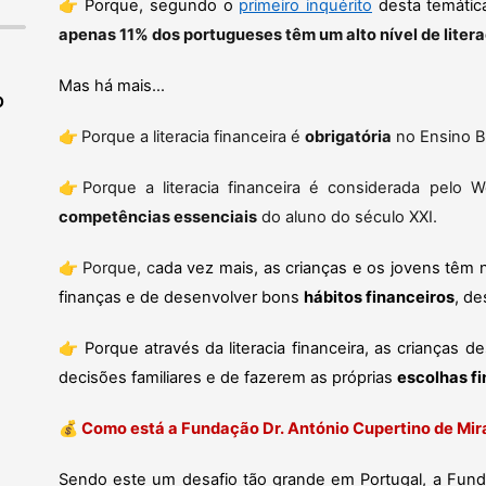
👉
Porque, segundo o
primeiro inquérito
desta temátic
apenas 11% dos portugueses têm um alto nível de litera
Mas há mais…
O
👉
Porque a literacia financeira é
obrigatória
no Ensino B
👉
Porque a literacia financeira é considerada pel
competências essenciais
do aluno do século XXI.
👉
Porque, c
ada vez mais, as crianças e os jovens tê
finanças e de desenvolver bons
hábitos financeiros
, d
👉
Porque através da literacia financeira, as criança
decisões familiares e de fazerem as próprias
escolhas f
💰
Como está a Fundação Dr. António Cupertino de Mira
Sendo este um desafio tão grande em Portugal, a Fu