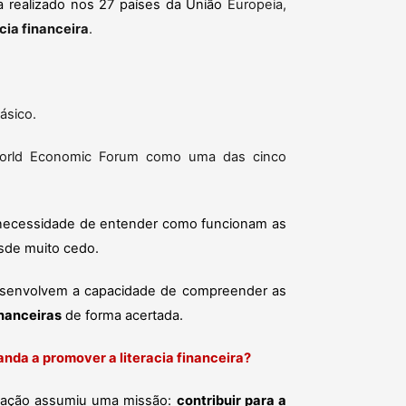
a realizado nos 27 países da União
Europeia,
cia financeira
.
ásico.
o World Economic Forum como uma das cinco
m necessidade de entender como funcionam as
esde muito cedo.
s desenvolvem a capacidade de compreender as
inanceiras
de forma acertada.
nda a promover a literacia financeira?
ndação assumiu uma missão:
contribuir para a